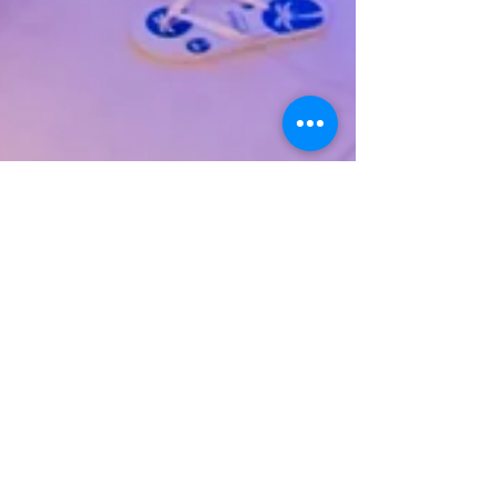
Motel Itapua Ltda
4 de mai. de 2024
1 min de leitura
Suíte Premium - PUNTA
CANA
Bem-vindo à Suíte Punta Cana, fica
localizado no Motel Itapuã 1 na fx. nova de
camobi em Santa Maria/RS onde a
tecnologia e o conforto...