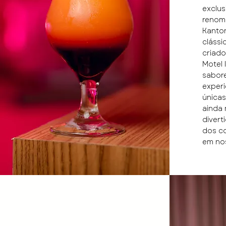
exclus
renom
Kanto
clássi
criado
Motel 
sabore
experi
únicas
ainda 
divert
dos co
em no