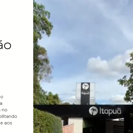
ão
xo
a
s no
ilitando
de aos