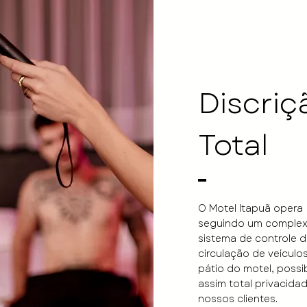
Discriç
Total
O Motel Itapuã opera
seguindo um comple
sistema de controle d
circulação de veículo
pátio do motel, possib
assim total privacida
nossos clientes.