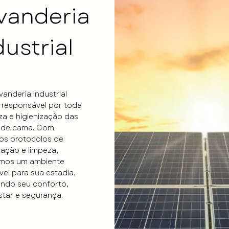
vanderia
dustrial
anderia industrial
 responsável por toda
za e higienização das
 de cama. Com
os protocolos de
ização e limpeza,
imos um ambiente
el para sua estadia,
ando seu conforto,
tar e segurança.