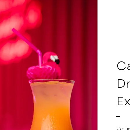
C
D
Ex
Conheç