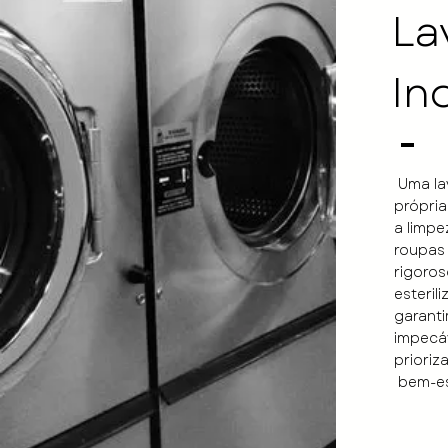
La
In
Uma lav
própria
a limpe
roupas
rigoros
esteril
garant
impecáv
prioriz
bem-es