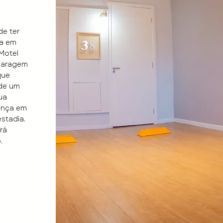
e ter
va em
Motel
garagem
que
 de um
ua
ança em
stadia.
rá
.