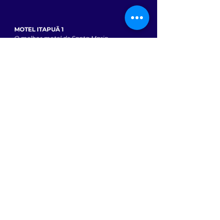
MOTEL ITAPUÃ 1
O melhor motel de Santa Maria
Faixa Nova Camobi, RST 287
Santa Maria/RS, 97060-475
Telefone:
(55) 3221-8411
WhatsApp
(55) 9 9724-0980
Email:
atendimento@motelitapua.com