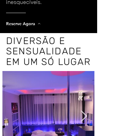
inesquecíveis.
Reserve Agora
DIVERSÃO E
DIVERSÃO E
SENSUALIDADE
SENSUALIDADE
EM UM SÓ LUGAR
EM UM SÓ LUGAR