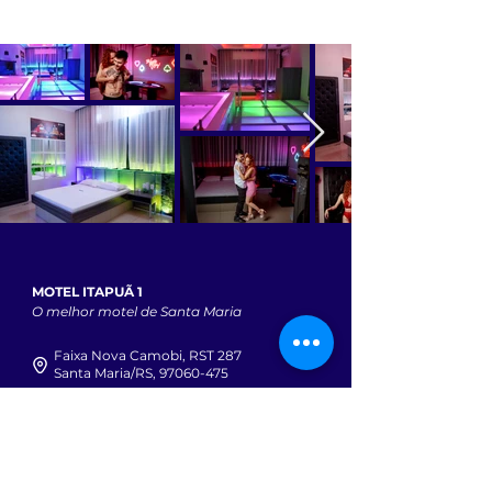
MOTEL ITAPUÃ 1
O melhor motel de Santa Maria
Faixa Nova Camobi, RST 287
Santa Maria/RS, 97060-475
Telefone:
(55) 3221-8411
WhatsApp
(55) 9 9724-0980