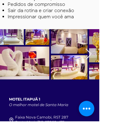
Pedidos de compromisso
Sair da rotina e criar conexão
Impressionar quem você ama
MOTEL ITAPUÃ 1
O melhor motel de Santa Maria
Faixa Nova Camobi, RST 287
Santa Maria/RS, 97060-475
Telefone:
(55) 3221-8411