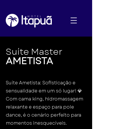
Suíte Master
AMETISTA
Suíte Ametista: Sofisticação e
sensualidade em um só lugar! 💎
Com cama king, hidromassagem
relaxante e espaço para pole
dance, é o cenário perfeito para
momentos inesquecíveis.