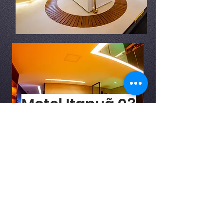
Motel Itapuã 03
Fx. Rosário do Sul