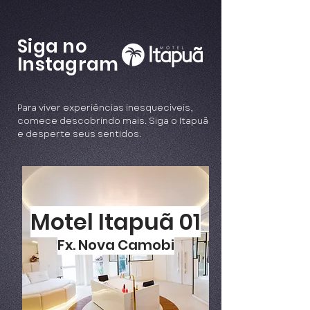
Siga no
Instagram
Para viver experiências inesquecíveis,
comece descobrindo mais. Siga o Itapuã
e desperte seus sentidos.
Motel Itapuã 01
Fx. Nova Camobi