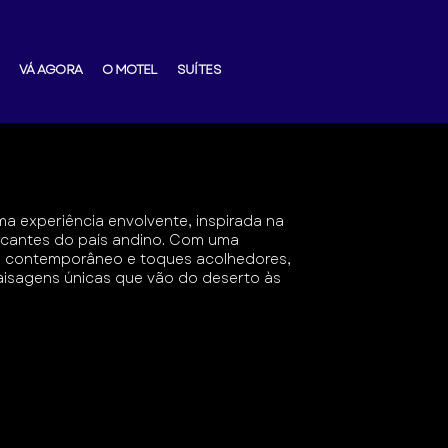
VÁ AGORA
O MOTEL
SUÍTES
ma experiência envolvente, inspirada na
rcantes do país andino. Com uma
 contemporâneo e toques acolhedores,
aisagens únicas que vão do deserto às