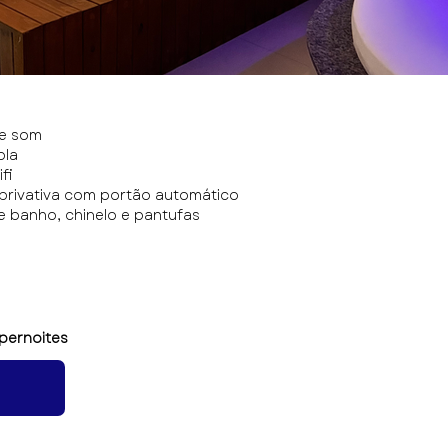
de som
pla
fi
rivativa com portão automático
 banho, chinelo e pantufas
pernoites