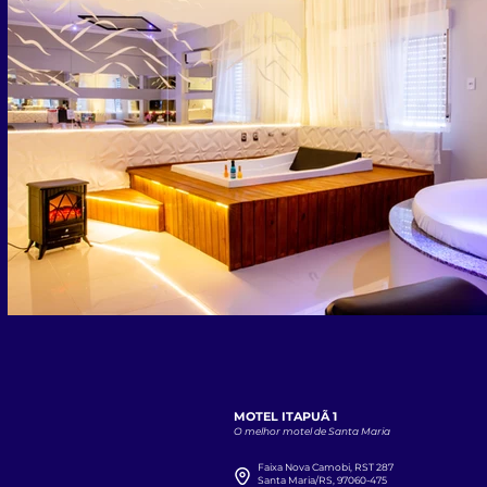
MOTEL ITAPUÃ 1
O melhor motel de Santa Maria
Faixa Nova Camobi, RST 287
Santa Maria/RS, 97060-475