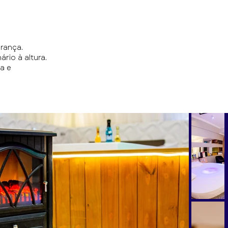
urança.
io à altura.
a e