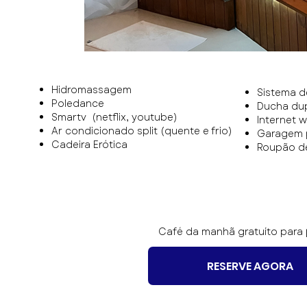
Hidromassagem
Sistema 
Poledance
Ducha du
Smartv (netflix, youtube)
Internet wi
Ar condicionado split (quente e frio)
Garagem p
Cadeira Erótica
Roupão de
Café da manhã gratuíto para
RESERVE AGORA